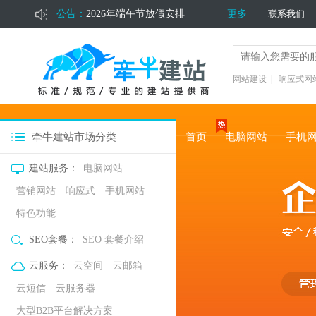
公告：
2026年端午节放假安排
更多
联系我们
2026年五一劳动节放假通知
2026年清明节放假通知
网站建设
|
响应式网
牵牛建站市场分类
首页
电脑网站
手机
建站服务：
电脑网站
营销网站
响应式
手机网站
特色功能
SEO套餐：
SEO 套餐介绍
云服务：
云空间
云邮箱
云短信
云服务器
大型B2B平台解决方案